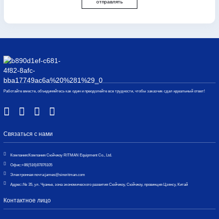
отправлять
Работайте вместе, объединяйтесь как один и преодолейте все трудности, чтобы заказчик сдал идеальный ответ!
Связаться с нами
Компания:
Компания Сюйчжоу RITMAN Equipment Co., Ltd.
Офис:
+86(516)87876105
Электронная почта:
james@sinoritman.com
Адрес::
№ 35, ул. Чуанье, зона экономического развития Сюйчжоу, Сюйчжоу, провинция Цзянсу, Китай
Контактное лицо