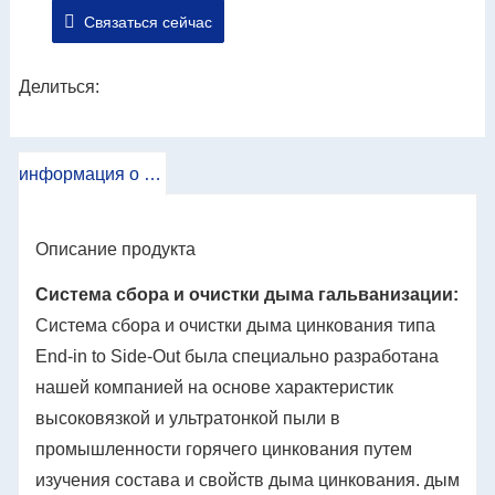
Связаться сейчас
применению технологий автоматизации работа
оборудования становится более надежной,
стабильной и интеллектуальной. Основное
Делиться:
оборудование этой системы состоит из системы
сбора цинкового дыма, системы импульсного
информация о продукте
пылеудаления цинкового дыма и системы
автоматического управления.
Описание продукта
Система сбора и очистки дыма гальванизации:
Система сбора и очистки дыма цинкования типа
End-in to Side-Out была специально разработана
нашей компанией на основе характеристик
высоковязкой и ультратонкой пыли в
промышленности горячего цинкования путем
изучения состава и свойств дыма цинкования. дым