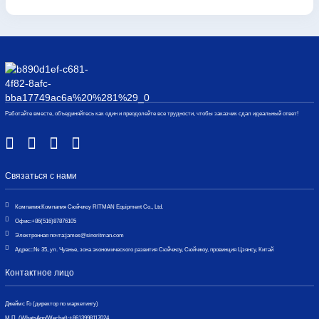
Работайте вместе, объединяйтесь как один и преодолейте все трудности, чтобы заказчик сдал идеальный ответ!
Связаться с нами
Компания:
Компания Сюйчжоу RITMAN Equipment Co., Ltd.
Офис:
+86(516)87876105
Электронная почта:
james@sinoritman.com
Адрес::
№ 35, ул. Чуанье, зона экономического развития Сюйчжоу, Сюйчжоу, провинция Цзянсу, Китай
Контактное лицо
Джеймс Го (директор по маркетингу)
М.П. (WhatsApp/Wechat):
+8613998117024