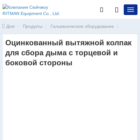
Дом
Продукты
Гальваническое оборудование
Оцинкованный вытяжной колпак
Система сбора и очистки дыма гальванизации
Оцинкованный
для сбора дыма с торцевой и
вытяжной колпак для сбора дыма с торцевой и боковой стороны
боковой стороны