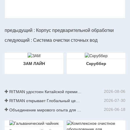
предыдущий : Корпус предварительной обработки
следующий : Система очистки сточных вод
ЗАМ ЛАЙН
Скруббер
2026-08-06
RITMAN удостоен Китайской премии за выдающиеся патенты
2026-07-30
RITMAN открывает Глобальный центр обслуживания клиентов для повышения уровня поддержки полного жизненного цикла для клиентов по всему миру
2026-06-18
Объединение мирового опыта для стимулирования промышленного обновления | Первый международный тренинг по высокотехнологичному непрерывному цинкованию GalvInfo China успешно завершен