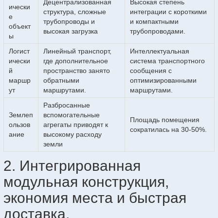
Децентрализованная
Высокая степень
ически
структура, сложные
интеграции с короткими
е
трубопроводы и
и компактными
объект
высокая загрузка
трубопроводами.
ы
Логист
Линейный транспорт,
Интеллектуальная
ически
где дополнительное
система транспортного
й
пространство занято
сообщения с
маршр
обратными
оптимизированными
ут
маршрутами.
маршрутами.
Разбросанные
Землеп
вспомогательные
Площадь помещения
ользов
агрегаты приводят к
сократилась на 30-50%.
ание
высокому расходу
земли
2. Интегрированная
модульная конструкция,
экономия места и быстрая
доставка.