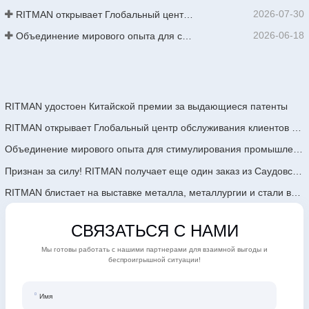
2026-07-30
RITMAN открывает Глобальный центр обслуживания клиентов для повышения уровня поддержки полного жизненного цикла для клиентов по всему миру
2026-06-18
Объединение мирового опыта для стимулирования промышленного обновления | Первый международный тренинг по высокотехнологичному непрерывному цинкованию GalvInfo China успешно завершен
RITMAN удостоен Китайской премии за выдающиеся патенты
RITMAN открывает Глобальный центр обслуживания клиентов для повышения уровня поддержки полного жизненного цикла для клиентов по всему миру
Объединение мирового опыта для стимулирования промышленного обновления | Первый международный тренинг по высокотехнологичному непрерывному цинкованию GalvInfo China успешно завершен
Признан за силу! RITMAN получает еще один заказ из Саудовской Аравии
RITMAN блистает на выставке металла, металлургии и стали во Вьетнаме 2026 года
СВЯЗАТЬСЯ С НАМИ
Мы готовы работать с нашими партнерами для взаимной выгоды и
беспроигрышной ситуации!
Имя