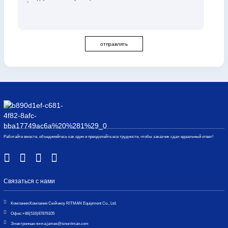
отправлять
Работайте вместе, объединяйтесь как один и преодолейте все трудности, чтобы заказчик сдал идеальный ответ!
Связаться с нами
Компания:
Компания Сюйчжоу RITMAN Equipment Co., Ltd.
Офис:
+86(516)87876105
Электронная почта:
james@sinoritman.com