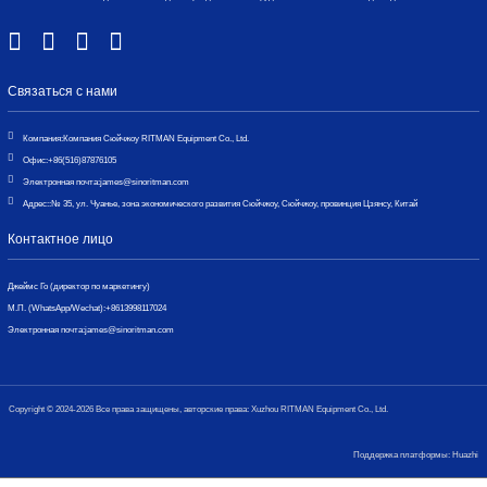
Связаться с нами
Компания:
Компания Сюйчжоу RITMAN Equipment Co., Ltd.
Офис:
+86(516)87876105
Электронная почта:
james@sinoritman.com
Адрес::
№ 35, ул. Чуанье, зона экономического развития Сюйчжоу, Сюйчжоу, провинция Цзянсу, Китай
Контактное лицо
Джеймс Го (директор по маркетингу)
М.П. (WhatsApp/Wechat):
+8613998117024
Электронная почта:
james@sinoritman.com
Copyright © 2024-2026 Все права защищены, авторские права: Xuzhou RITMAN Equipment Co., Ltd.
Поддержка платформы: Huazhi