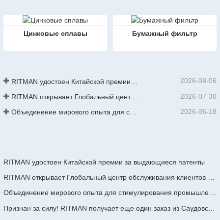
Цинковые сплавы
Бумажный фильтр
2026-08-06
RITMAN удостоен Китайской премии за выдающиеся патенты
2026-07-30
RITMAN открывает Глобальный центр обслуживания клиентов для повышения уровня поддержки полного жизненного цикла для клиентов по всему миру
2026-06-18
Объединение мирового опыта для стимулирования промышленного обновления | Первый международный тренинг по высокотехнологичному непрерывному цинкованию GalvInfo China успешно завершен
RITMAN удостоен Китайской премии за выдающиеся патенты
RITMAN открывает Глобальный центр обслуживания клиентов для повышения уровня поддержки полного жизненного цикла для клиентов по всему миру
Объединение мирового опыта для стимулирования промышленного обновления | Первый международный тренинг по высокотехнологичному непрерывному цинкованию GalvInfo China успешно завершен
Признан за силу! RITMAN получает еще один заказ из Саудовской Аравии