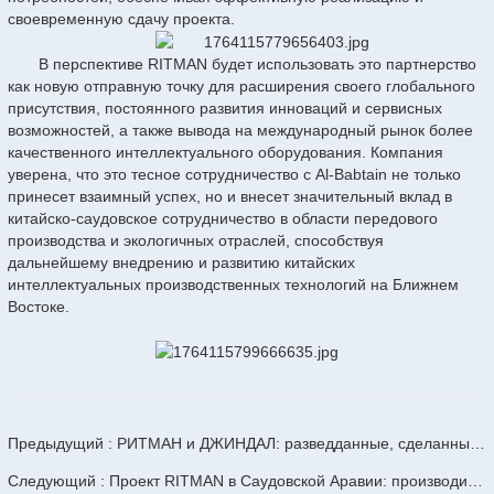
своевременную сдачу проекта.
В перспективе RITMAN будет использовать это партнерство
как новую отправную точку для расширения своего глобального
присутствия, постоянного развития инноваций и сервисных
возможностей, а также вывода на международный рынок более
качественного интеллектуального оборудования. Компания
уверена, что это тесное сотрудничество с Al-Babtain не только
принесет взаимный успех, но и внесет значительный вклад в
китайско-саудовское сотрудничество в области передового
производства и экологичных отраслей, способствуя
дальнейшему внедрению и развитию китайских
интеллектуальных производственных технологий на Ближнем
Востоке.
Предыдущий : РИТМАН и ДЖИНДАЛ: разведданные, сделанные в Китае, стимулируют рост индийской сталелитейной промышленности
Следующий : Проект RITMAN в Саудовской Аравии: производительность 500 тонн в день с автоматизацией и обучением