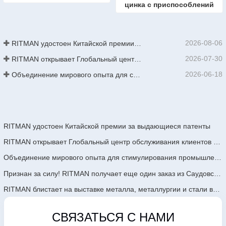
цинка с приспособлений
2026-08-06
RITMAN удостоен Китайской премии за выдающиеся патенты
2026-07-30
RITMAN открывает Глобальный центр обслуживания клиентов для повышения уровня поддержки полного жизненного цикла для клиентов по всему миру
2026-06-18
Объединение мирового опыта для стимулирования промышленного обновления | Первый международный тренинг по высокотехнологичному непрерывному цинкованию GalvInfo China успешно завершен
RITMAN удостоен Китайской премии за выдающиеся патенты
RITMAN открывает Глобальный центр обслуживания клиентов для повышения уровня поддержки полного жизненного цикла для клиентов по всему миру
Объединение мирового опыта для стимулирования промышленного обновления | Первый международный тренинг по высокотехнологичному непрерывному цинкованию GalvInfo China успешно завершен
Признан за силу! RITMAN получает еще один заказ из Саудовской Аравии
RITMAN блистает на выставке металла, металлургии и стали во Вьетнаме 2026 года
СВЯЗАТЬСЯ С НАМИ