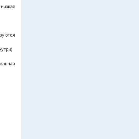
 низкая
ируются
нутри)
тельная