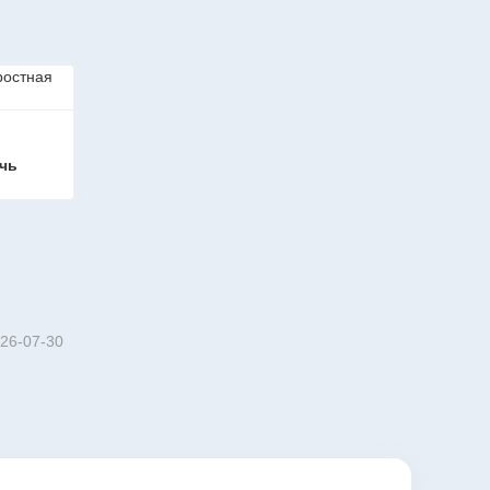
чь 
Интегрированная высокоскоростная печь цинкования
26-07-30