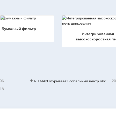
Бумажный фильтр
Интегрированная 
высокоскоростная пе
цинкования
ый фильтр
заться сейчас
Связаться сейчас
-06
20
RITMAN открывает Глобальный центр обслуживания клиентов для повышения уровня поддержки полного жизненного цикла для клиентов по всему миру
-18