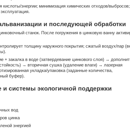
 кислоты/энергии; минимизация химических отходов/выбросов;
 эксплуатация.
 гальванизации и последующей обработки
инковочный станок. После погружения в цинковую ванну актив
онтролирует толщину наружного покрытия; сжатый воздух/пар (в
ы).
е + закалка в воде (затвердевание цинкового слоя) → дополни
стойкость) → вторичная сушка (удаление влаги) → лазерная
отизированная укладка/упаковка (заданные количества,
чный буфер).
ие и системы экологичной поддержки
очных вод
ров цинка
еленой энергией