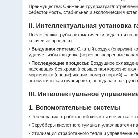
Преимущества: Снижение трудозатрат/потребления
себестоимость, стабильная и экологически чистая
II. Интеллектуальная установка
После сушки трубы автоматически подаются на оц
ключевые процессы:
•
Выдувная система
: Сжатый воздух (снаружи) к
удаляет избыток цинка (через незасоренные канал
•
Последующие процессы
: Воздушное охлаждени
пассивация без хрома (повышенная коррозионная 
маркировка (спецификации, номера партий) → роб
автоматическая группировка, передача в разгрузо
III. Интеллектуальное управлен
1. Вспомогательные системы
•
Регенерация отработанной кислоты и очистка ст
•
Скрубберы кислотного тумана и улавливатели па
•
Утилизация отработанного тепла и управление з