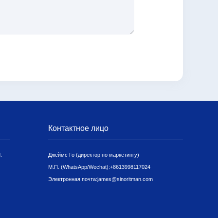
Контактное лицо
.
Джеймс Го (директор по маркетингу)
М.П. (WhatsApp/Wechat):
+8613998117024
Электронная почта:
james@sinoritman.com