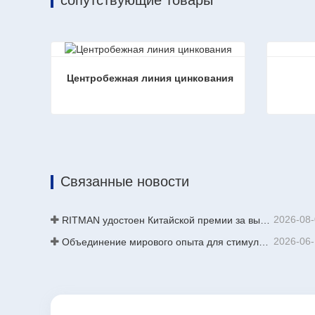
Центробежная линия цинкования
Центробежная линия цинкования
Бумажн
Связаться сейчас
Свя
Связанные новости
2026-08
RITMAN удостоен Китайской премии за выдающиеся патенты
2026-06
Объединение мирового опыта для стимулирования промышленного обновления | Первый международный тренинг по высокотехнологичному непрерывному цинкованию GalvInfo China успешно завершен