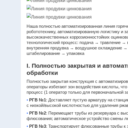
Наша полностью автоматизированная линия горяче
робототехнику, автоматизированную логистику и з
высококачественных коррозионностойких оцинков
технологический процесс: подача → травление →
внутренняя продувка → воздушное охлаждение → 
штабелирование → упаковка
I. Полностью закрытая и автома
обработки
Полностью закрытая конструкция с автоматизиро
операторы избегают зон воздействия кислоты, чт
процесс (1 оператор только для первоначальной за
•
РГВ №1
: Доставляет пустую арматуру на станци
с низкой/высокой кислотностью для удаления ржав
•
РГВ №2
: Перемещает трубы из резервуара с вы
флюсования; автоматическое устройство смены ле
•
РГВ №3
: Транспортирует флюсованные трубы к 