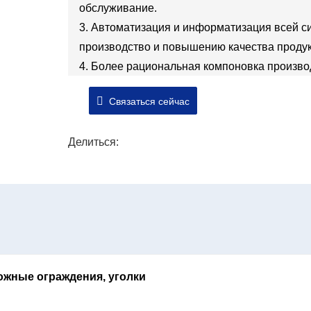
обслуживание.
3. Автоматизация и информатизация всей си
производство и повышению качества продук
4. Более рациональная компоновка произво
процесса.
Связаться сейчас
5. Рациональный выбор оборудования прои
сокращение потребления становятся более
Делиться:
ожные ограждения, уголки