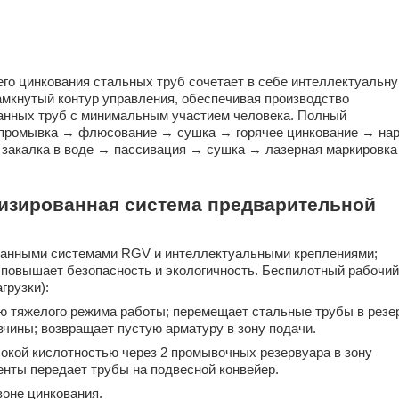
го цинкования стальных труб сочетает в себе интеллектуальн
амкнутый контур управления, обеспечивая производство
анных труб с минимальным участием человека. Полный
 промывка → флюсование → сушка → горячее цинкование → нар
закалка в воде → пассивация → сушка → лазерная маркировк
тизированная система предварительной
ванными системами RGV и интеллектуальными креплениями;
о повышает безопасность и экологичность. Беспилотный рабочий
грузки):
ю ​​тяжелого режима работы; перемещает стальные трубы в рез
чины; возвращает пустую арматуру в зону подачи.
сокой кислотностью через 2 промывочных резервуара в зону
нты передает трубы на подвесной конвейер.
зоне цинкования.