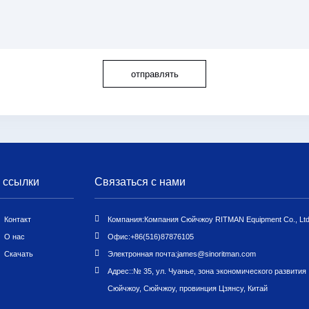
отправлять
 ссылки
Связаться с нами
Контакт
Компания:
Компания Сюйчжоу RITMAN Equipment Co., Ltd
О нас
Офис:
+86(516)87876105
Скачать
Электронная почта:
james@sinoritman.com
Адрес::
№ 35, ул. Чуанье, зона экономического развития
Сюйчжоу, Сюйчжоу, провинция Цзянсу, Китай