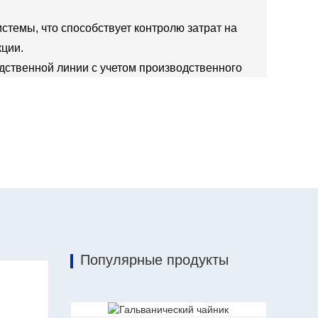
стемы, что способствует контролю затрат на
ции.
дственной линии с учетом производственного
зводственной линии, энергосбережение и
 заметными.
Популярные продукты