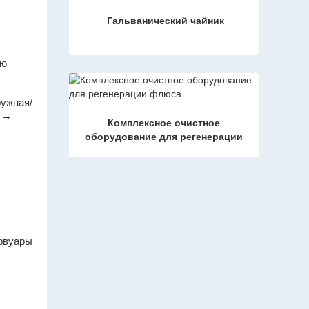
Гальванический чайник
ую
Гальванический чайник
Связаться сейчас
ужная/
а →
Комплексное очистное 
оборудование для регенерации 
флюса
Комплексное очистное оборудование для регенерации флюса
Связаться сейчас
ервуары